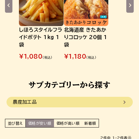
しほろスタイルフラ
北海道産 きたあか
イドポテト 1kg 1
りコロッケ 20個 1
袋
袋
¥
1,080
¥
1,180
(税込)
(税込)
農産加工品
並び替え
価格が安い順
価格が高い順
新着順
2
件中
1
-
2
件表示