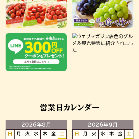
営業日カレンダー
2026年8月
2026年9月
日
月
火
水
木
金
土
日
月
火
水
木
金
土