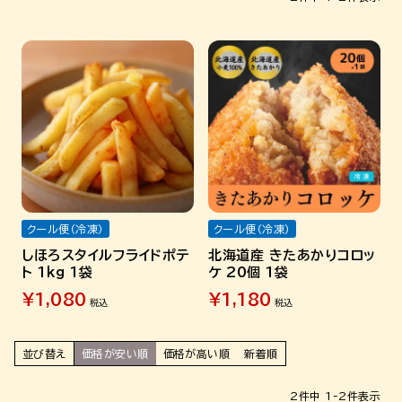
クール便（冷凍）
クール便（冷凍）
しほろスタイルフライドポテ
北海道産 きたあかりコロッ
ト 1kg 1袋
ケ 20個 1袋
¥
1,080
¥
1,180
税込
税込
並び替え
価格が安い順
価格が高い順
新着順
2
件中
1
-
2
件表示