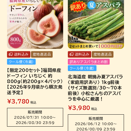
送料込み
産地直送品
送料込み
産地直送品
クール便（冷蔵）
訳ありアスパラまとめ割
クール便（冷蔵）
【限定200セット】福岡県産
ドーフィン いちじく 約
北海道産 朝摘み夏アスパラ
800g（約200g×4パック）
〈家庭用訳あり〉 1kg前後
【2026年9月頃から順次発
(サイズ無選別/30～70本
送予定】
前後） 小松さんちのアスパ
ラを中心に厳選！
¥
3,780
税込
¥
3,980
税込
販売期間
2026/07/31 10:00
〜
販売期間
2026/08/30 23:59
2026/06/12 10:00
〜
2026/08/09 23:59