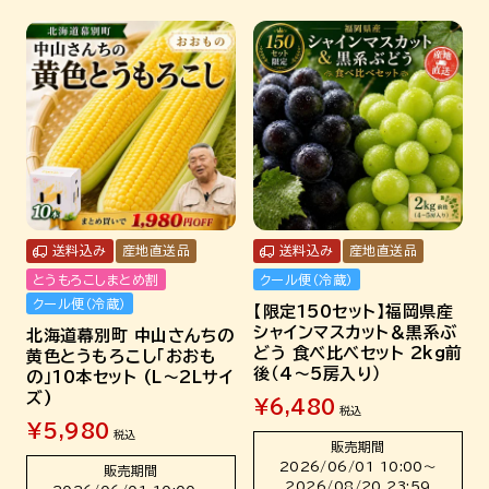
送料込み
産地直送品
送料込み
産地直送品
とうもろこしまとめ割
クール便（冷蔵）
クール便（冷蔵）
【限定150セット】福岡県産
シャインマスカット＆黒系ぶ
北海道幕別町 中山さんちの
どう 食べ比べセット 2kg前
黄色とうもろこし「おおも
後（4～5房入り）
の」10本セット (L～2Lサイ
ズ)
¥
6,480
税込
¥
5,980
税込
販売期間
2026/06/01 10:00
〜
販売期間
2026/08/20 23:59