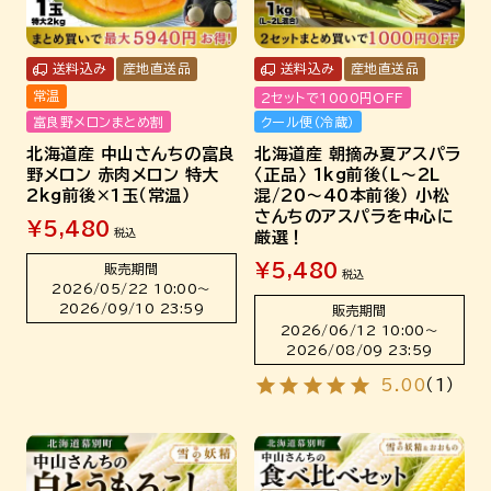
送料込み
産地直送品
送料込み
産地直送品
常温
2セットで1000円OFF
クール便（冷蔵）
富良野メロンまとめ割
北海道産 朝摘み夏アスパラ
北海道産 中山さんちの富良
〈正品〉 1kg前後（L～2L
野メロン 赤肉メロン 特大
混/20～40本前後） 小松
2kg前後×1玉（常温）
さんちのアスパラを中心に
¥
5,480
税込
厳選！
¥
5,480
販売期間
税込
2026/05/22 10:00
〜
2026/09/10 23:59
販売期間
2026/06/12 10:00
〜
2026/08/09 23:59
5.00
（
1
）