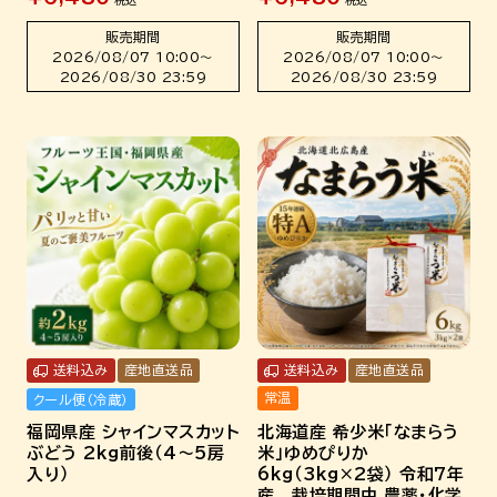
税込
税込
販売期間
販売期間
2026/08/07 10:00
〜
2026/08/07 10:00
〜
2026/08/30 23:59
2026/08/30 23:59
送料込み
産地直送品
送料込み
産地直送品
常温
クール便（冷蔵）
福岡県産 シャインマスカット
北海道産 希少米「なまらう
ぶどう 2kg前後（4～5房
米」ゆめぴりか
入り）
6kg（3kg×2袋） 令和7年
産 栽培期間中 農薬・化学