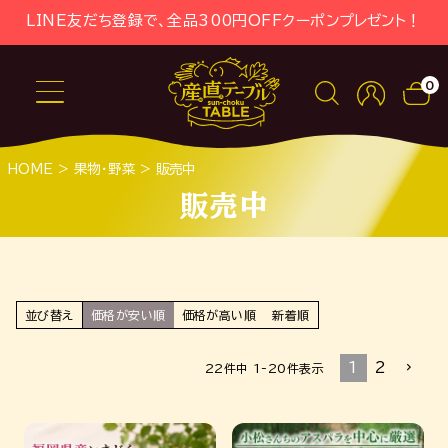
LINE友だち登録で、全品300円OFFクーポンプレゼント！
0
HOME
果物・野菜
販売中
販売中
並び替え
価格が安い順
価格が高い順
新着順
1
2
22
件中
1
-
20
件表示