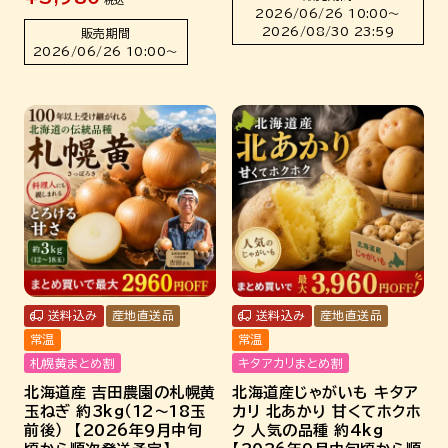
2026/06/26 10:00
〜
2026/08/30 23:59
販売期間
2026/06/26 10:00
〜
送料込み
産地直送品
送料込み
産地直送品
常温
常温
札幌黄まとめ割
キタアカリまとめ割
北海道産 吉田農園の札幌黄
北海道産じゃがいも キタア
玉ねぎ 約3kg（12～18玉
カリ 北あかり 甘くてホクホ
前後） 【2026年9月中旬
ク 人気の品種 約4kg