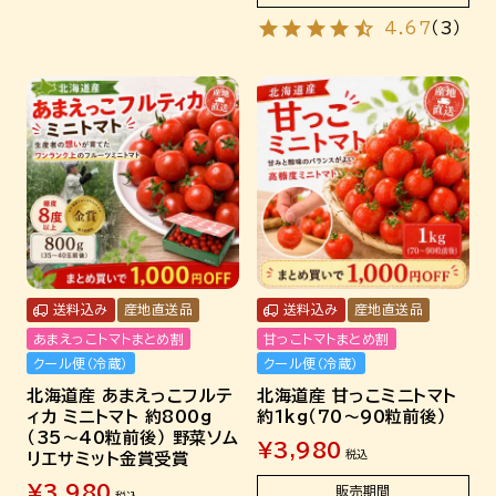
4.67
（
3
）
送料込み
産地直送品
送料込み
産地直送品
あまえっこトマトまとめ割
甘っこトマトまとめ割
クール便（冷蔵）
クール便（冷蔵）
北海道産 あまえっこフルテ
北海道産 甘っこミニトマト
ィカ ミニトマト 約800g
約1kg（70～90粒前後）
（35～40粒前後） 野菜ソム
¥
3,980
税込
リエサミット金賞受賞
¥
3,980
販売期間
税込