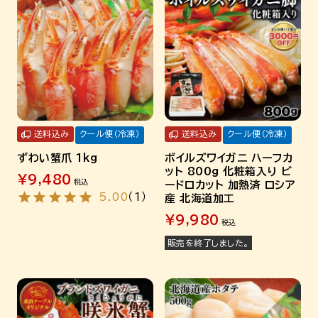
送料込み
クール便（冷凍）
送料込み
クール便（冷凍）
ずわい蟹爪 1kg
ボイルズワイガニ ハーフカ
ット 800g 化粧箱入り ビ
¥
9,480
税込
ードロカット 加熱済 ロシア
5.00
（
1
）
産 北海道加工
¥
9,980
税込
販売を終了しました。