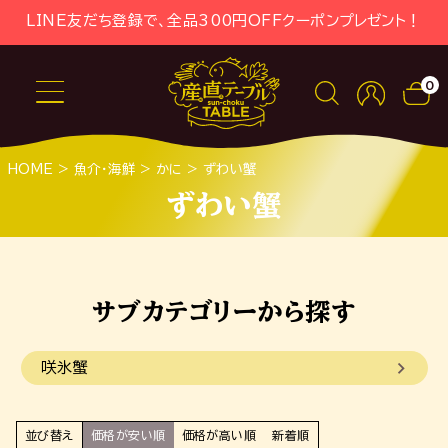
LINE友だち登録で、全品300円OFFクーポンプレゼント！
0
HOME
魚介・海鮮
かに
ずわい蟹
ずわい蟹
咲氷蟹
並び替え
価格が安い順
価格が高い順
新着順