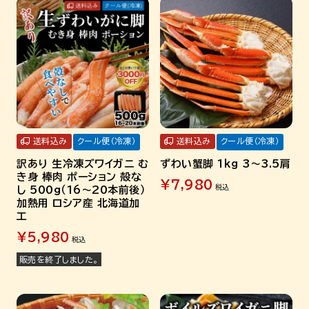
送料込み
クール便（冷凍）
送料込み
クール便（冷凍）
訳あり 生冷凍ズワイガニ む
ずわい蟹脚 1kg 3～3.5肩
き身 棒肉 ポーション 殻な
¥
7,980
税込
し 500g（16～20本前後）
加熱用 ロシア産 北海道加
工
¥
5,980
税込
販売を終了しました。