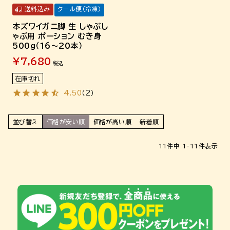
送料込み
クール便（冷凍）
本ズワイガニ脚 生 しゃぶし
ゃぶ用 ポーション むき身
500g（16～20本）
¥
7,680
税込
在庫切れ
4.50
（
2
）
並び替え
価格が安い順
価格が高い順
新着順
11
件中
1
-
11
件表示