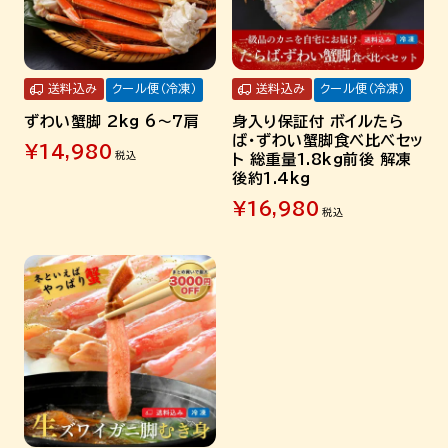
送料込み
クール便（冷凍）
送料込み
クール便（冷凍）
ずわい蟹脚 2kg 6～7肩
身入り保証付 ボイルたら
ば・ずわい蟹脚食べ比べセッ
¥
14,980
税込
ト 総重量1.8kg前後 解凍
後約1.4kg
¥
16,980
税込