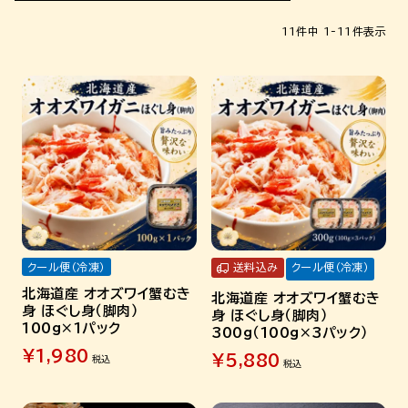
11
件中
1
-
11
件表示
クール便（冷凍）
送料込み
クール便（冷凍）
北海道産 オオズワイ蟹むき
北海道産 オオズワイ蟹むき
身 ほぐし身（脚肉）
身 ほぐし身（脚肉）
100g×1パック
300g（100g×3パック）
¥
1,980
¥
5,880
税込
税込