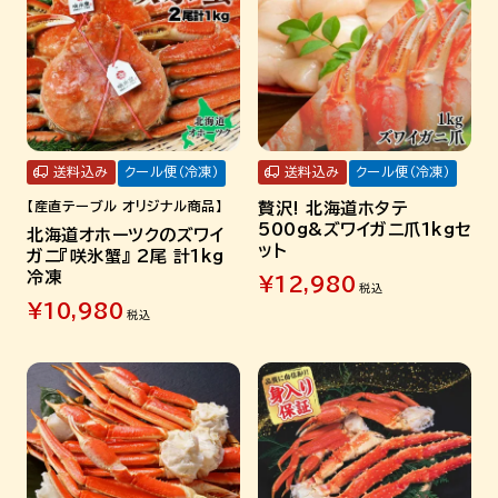
送料込み
クール便（冷凍）
送料込み
クール便（冷凍）
【産直テーブル オリジナル商品】
贅沢! 北海道ホタテ
500g&ズワイガニ爪1kgセ
北海道オホーツクのズワイ
ット
ガニ『咲氷蟹』 2尾 計1kg
冷凍
¥
12,980
税込
¥
10,980
税込