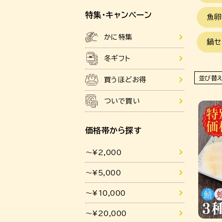
特集・キャンペーン
魚卵
かに特集
鍋セ
冬ギフト
並び替
買うほどお得
ついで買い
価格帯から探す
～¥2,000
～¥5,000
～¥10,000
～¥20,000