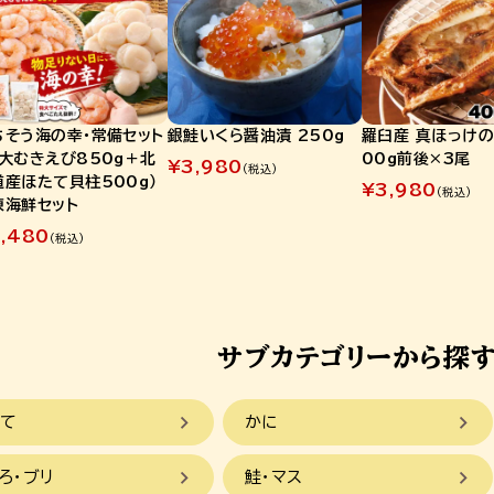
ちそう海の幸・常備セット
銀鮭いくら醤油漬 250g
羅臼産 真ほっけの
特大むきえび850g＋北
00g前後×3尾
¥
3,980
(税込)
道産ほたて貝柱500g）
¥
3,980
(税込)
凍海鮮セット
,480
(税込)
て
かに
ろ・ブリ
鮭・マス