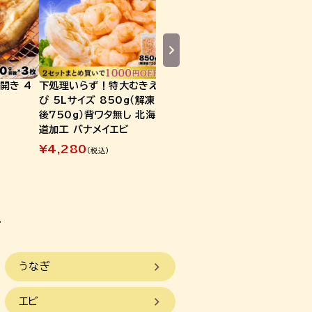
開き 4
下処理いらず！特大むきえ
長崎県産 特大しめさば 1
【限定
び 5Lサイズ 850g（解凍
枚（150g～170g）
魚介燻
後750g）背ワタ無し 北海
ダコ・
¥
680
(税込)
道加工 バナメイエビ
味期限
¥
4,280
¥
68
(税込)
うなぎ
エビ