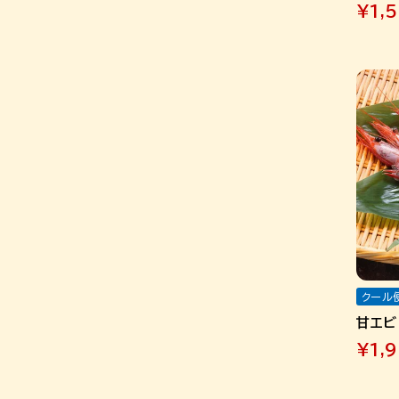
¥
1,
クール
甘エビ 
¥
1,