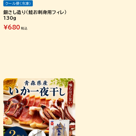
クール便（冷凍）
銀さし造り（鮭お刺身用フィレ）
130g
¥
680
税込