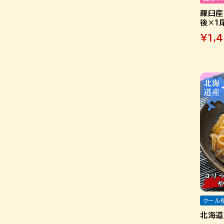
羅臼産
後×1
¥
1,
クール
北海道