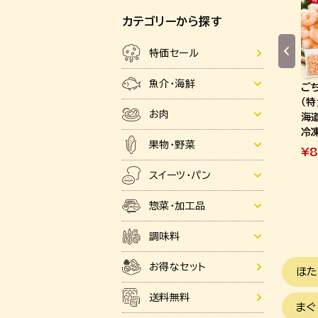
カテゴリーから探す
特価セール
魚介・海鮮
ご
（
お肉
海
冷
果物・野菜
¥
8
スイーツ・パン
惣菜・加工品
調味料
お得なセット
ほた
送料無料
まぐ