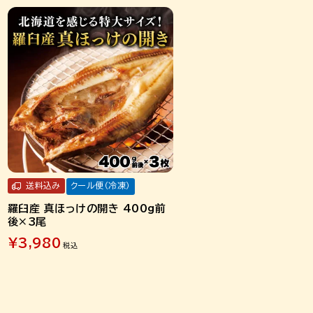
送料込み
クール便（冷凍）
羅臼産 真ほっけの開き 400g前
後×3尾
¥
3,980
税込