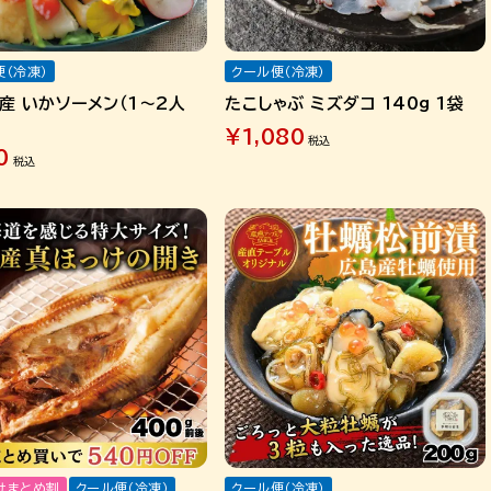
便（冷凍）
クール便（冷凍）
産 いかソーメン（1～2人
たこしゃぶ ミズダコ 140g 1袋
¥
1,080
税込
0
税込
けまとめ割
クール便（冷凍）
クール便（冷凍）