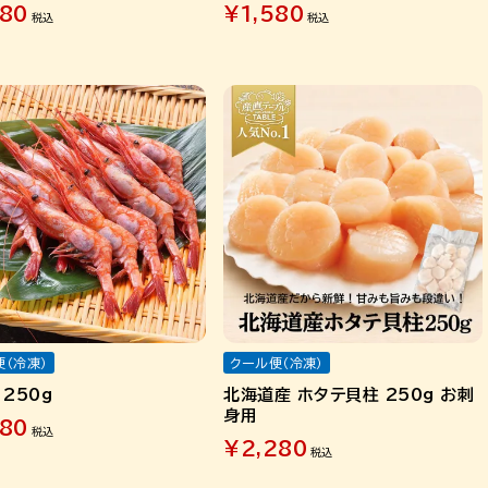
580
¥
1,580
税込
税込
便（冷凍）
クール便（冷凍）
250g
北海道産 ホタテ貝柱 250g お刺
身用
980
税込
¥
2,280
税込