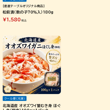
【産直テーブルオリジナル商品】
松前漬（数の子70％入）180g
¥
1,580
税込
クール便（冷凍）
北海道産 オオズワイ蟹むき身 ほぐ