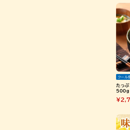
クール
たっぷ
500
¥
2,