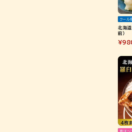
クール
北海道
前）
¥
98
真ほっ