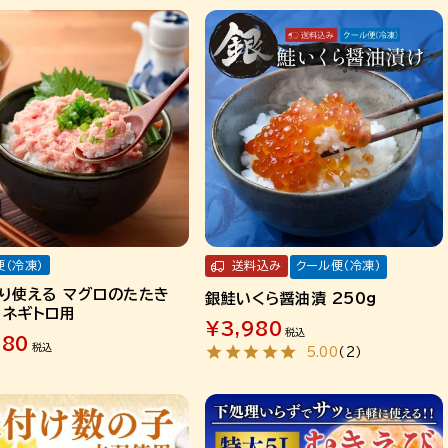
便（冷凍）
送料込み
クール便（冷凍）
り使える マグロのたたき
銀鮭いくら醤油漬 250g
g ネギトロ用
¥
3,980
税込
780
税込
5.00
（
2
）