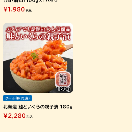
し身（脚肉）100g×1パック
¥
1,980
税込
クール便（冷凍）
北海道 鮭といくらの親子漬 180g
¥
2,280
税込