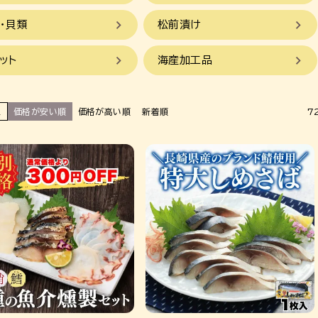
・貝類
松前漬け
ット
海産加工品
え
価格が安い順
価格が高い順
新着順
7