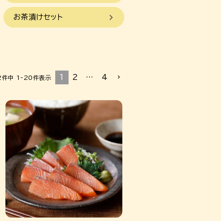
お茶漬けセット
1
2
…
4
2
件中
1
-
20
件表示