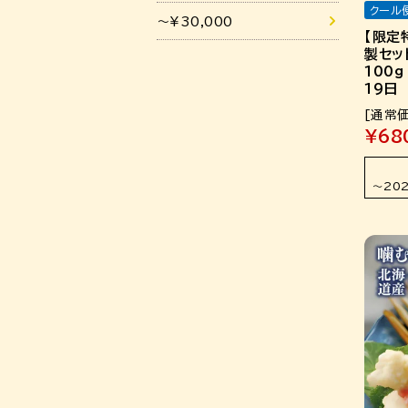
クール
～¥30,000
【限定
製セッ
100
19日
[通常
¥
68
〜
202