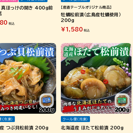
【産直テーブルオリジナル商品】
 真ほっけの開き 400g前
尾
牡蠣松前漬（広島産牡蠣使用）
200g
480
税込
¥
1,580
税込
便（冷凍）
クール便（冷凍）
産 つぶ貝松前漬 200g
北海道産 ほたて松前漬 200g