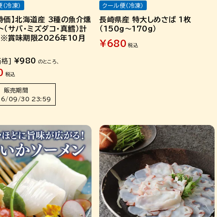
便（冷凍）
クール便（冷凍）
特価】北海道産 3種の魚介燻
長崎県産 特大しめさば 1枚
ト（サバ・ミズダコ・真鱈）計
（150g～170g）
g ※賞味期限2026年10月
¥
680
税込
¥
980
価格]
のところ、
0
税込
販売期間
6/09/30 23:59