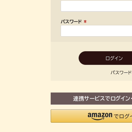
(
必
須
パスワード
)
(
必
須
)
ログイン
パスワー
連携サービスでログイン