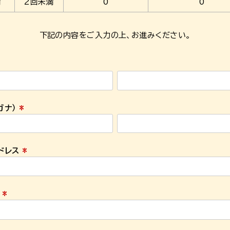
満
2回未満
0
0
下記の内容をご入力の上、お進みください。
ガナ）
(
必
須
ドレス
)
(
必
須
ド
)
(
必
須