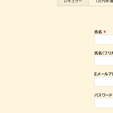
レギュラー
１万円未
氏名
(
必
須
氏名（フリ
)
Ｅメールア
パスワー