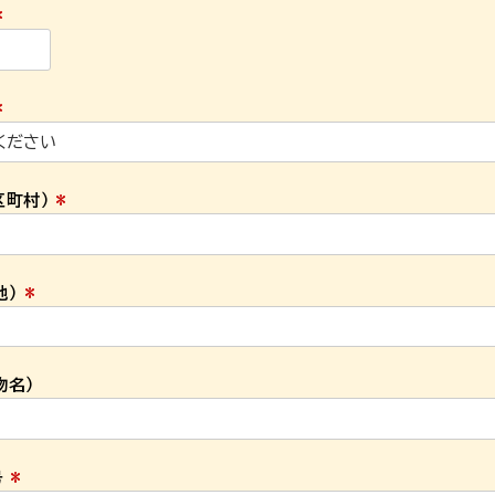
)
(
必
須
)
(
必
須
区町村）
)
(
必
須
地）
)
(
必
須
物名）
)
号