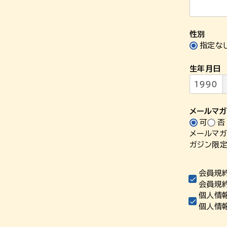
性別
指定な
生年月日
メールマ
可
否
メールマガ
ガジン限定
会員規
会員規
個人情
個人情