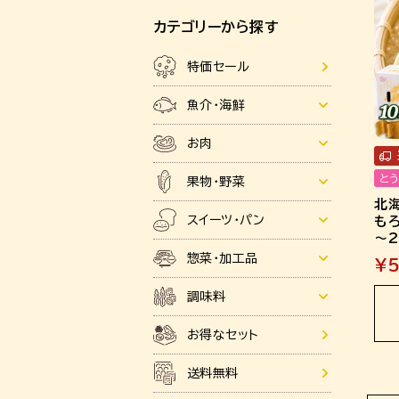
カテゴリーから探す
特価セール
魚介・海鮮
お肉
と
果物・野菜
北
スイーツ・パン
もろ
～2
惣菜・加工品
¥
5
調味料
お得なセット
送料無料