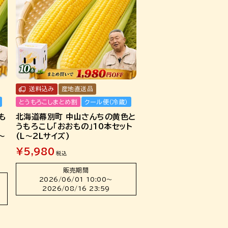
送料込み
産地直送品
とうもろこしまとめ割
クール便（冷蔵）
も
北海道幕別町 中山さんちの黄色と
」
うもろこし「おおもの」10本セット
～
(L～2Lサイズ)
¥
5,980
税込
販売期間
2026/06/01 10:00
〜
2026/08/16 23:59