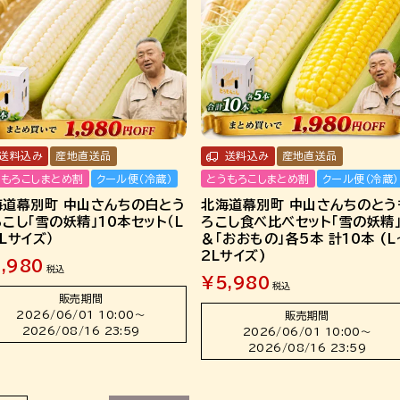
送料込み
産地直送品
送料込み
産地直送品
うもろこしまとめ割
クール便（冷蔵）
とうもろこしまとめ割
クール便（冷蔵）
海道幕別町 中山さんちの白とう
北海道幕別町 中山さんちのとう
こし「雪の妖精」10本セット（L
ろこし食べ比べセット「雪の妖精
Lサイズ）
＆「おおもの」各5本 計10本 (L
2Lサイズ)
,980
税込
¥
5,980
税込
販売期間
2026/06/01 10:00
〜
販売期間
2026/08/16 23:59
2026/06/01 10:00
〜
2026/08/16 23:59