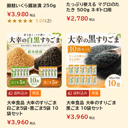
たっぷり使える マグロのた
銀鮭いくら醤油漬 250g
たき 500g ネギトロ用
¥
3,980
税込
¥
2,780
税込
5.00
（
2
）
送料込み
常温
送料込み
常温
大幸食品 大幸のすりごま
大幸食品 大幸のすりごま
白ごま5袋・黒ごま5袋 10
黒ごま 10袋セット
袋セット
¥
3,960
税込
¥
3,960
税込