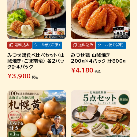
送料込み
クール便（冷凍）
送料込み
クール便（冷凍）
みつせ鶏食べ比べセット（山
みつせ鶏 山賊焼き
賊焼き・ごま南蛮） 各2パッ
200g×4パック 計800g
ク計4パック
¥
4,180
税込
¥
3,980
税込