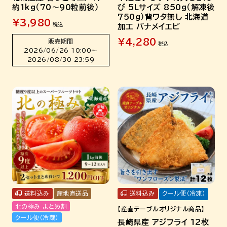
約1kg（70～90粒前後）
び 5Lサイズ 850g（解凍後
750g）背ワタ無し 北海道
¥
3,980
税込
加工 バナメイエビ
¥
4,280
販売期間
税込
2026/06/26 10:00
〜
2026/08/30 23:59
送料込み
産地直送品
送料込み
クール便（冷凍）
北の極み まとめ割
【産直テーブルオリジナル商品】
クール便（冷蔵）
長崎県産 アジフライ 12枚