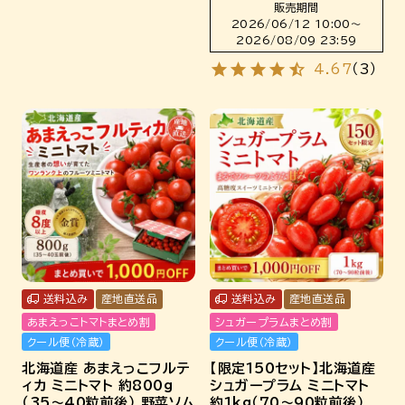
販売期間
2026/06/12 10:00
〜
2026/08/09 23:59
4.67
（
3
）
送料込み
産地直送品
送料込み
産地直送品
あまえっこトマトまとめ割
シュガープラムまとめ割
クール便（冷蔵）
クール便（冷蔵）
北海道産 あまえっこフルテ
【限定150セット】北海道産
ィカ ミニトマト 約800g
シュガープラム ミニトマト
（35～40粒前後） 野菜ソム
約1kg（70～90粒前後）