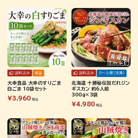
送料込み
常温
送料込み
クール便（冷凍）
大幸食品 大幸のすりごま
北海道 十勝秘伝旨だれジン
白ごま 10袋セット
ギスカン 約6人前
300g×3袋
¥
3,960
税込
¥
4,980
税込