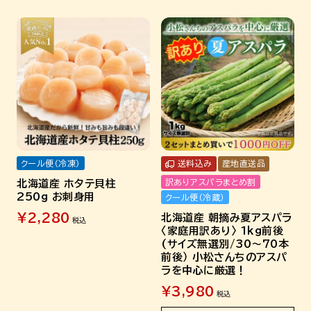
クール便（冷凍）
送料込み
産地直送品
訳ありアスパラまとめ割
北海道産 ホタテ貝柱
250g お刺身用
クール便（冷蔵）
¥
2,280
北海道産 朝摘み夏アスパラ
税込
〈家庭用訳あり〉 1kg前後
(サイズ無選別/30～70本
前後） 小松さんちのアスパ
ラを中心に厳選！
¥
3,980
税込