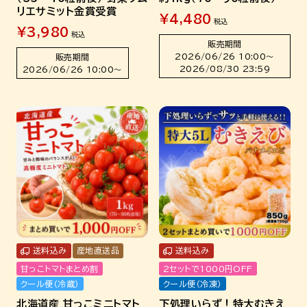
リエサミット金賞受賞
¥
4,480
税込
¥
3,980
税込
販売期間
2026/06/26 10:00
〜
販売期間
2026/08/30 23:59
2026/06/26 10:00
〜
送料込み
産地直送品
送料込み
甘っこトマトまとめ割
2セットで1000円OFF
クール便（冷蔵）
クール便（冷凍）
北海道産 甘っこミニトマト
下処理いらず！特大むきえ