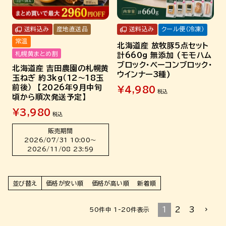
送料込み
産地直送品
送料込み
クール便（冷凍）
常温
北海道産 放牧豚5点セット
札幌黄まとめ割
計660g 無添加 (モモハム
ブロック・ベーコンブロック・
北海道産 吉田農園の札幌黄
ウインナー3種)
玉ねぎ 約3kg（12～18玉
前後） 【2026年9月中旬
¥
4,980
税込
頃から順次発送予定】
¥
3,980
税込
販売期間
2026/07/31 10:00
〜
2026/11/08 23:59
並び替え
価格が安い順
価格が高い順
新着順
1
2
3
50
件中
1
-
20
件表示