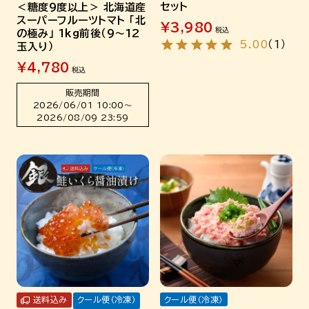
セット
＜糖度9度以上＞ 北海道産
スーパーフルーツトマト 「北
¥
3,980
税込
の極み」 1kg前後（9～12
5.00
（
1
）
玉入り）
¥
4,780
税込
販売期間
2026/06/01 10:00
〜
2026/08/09 23:59
送料込み
クール便（冷凍）
クール便（冷凍）