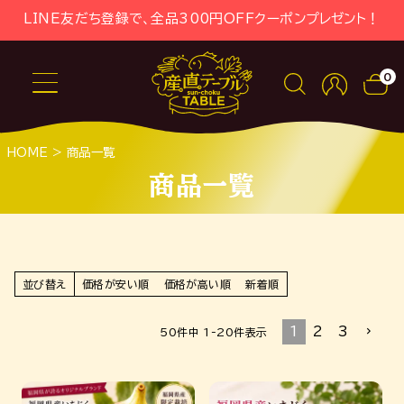
LINE友だち登録で、全品300円OFFクーポンプレゼント！
0
HOME
商品一覧
商品一覧
並び替え
価格が安い順
価格が高い順
新着順
1
2
3
50
件中
1
-
20
件表示