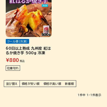
クール便（冷凍）
60日以上熟成 九州産 紅は
るか焼き芋 500g 冷凍
¥
880
税込
在庫切れ
並び替え
価格が安い順
価格が高い順
新着順
1
件中
1
-
1
件表示