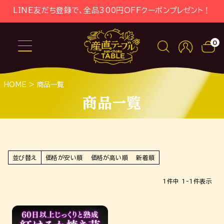
LINE友だち登録で、全品300円OFFクーポンプレゼント！
0
HOME
商品一覧
商品一覧
並び替え
価格が安い順
価格が高い順
新着順
1
件中
1
-
1
件表示