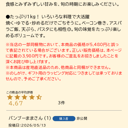
食感とみずみずしい甘みを、旬の時期にお楽しみください。
●たっぷり1kg！ いろいろな料理で大活躍
焼く・ゆでる・炒めるだけでごちそうに。ベーコン巻き、アスパ
ラご飯、天ぷら、パスタにも相性◎。旬の味覚をたっぷり楽し
めるボリュームです。
※当店の一部同梱物において、本商品の価格が5,480円と誤っ
て表記されている場合がございます。正しい販売価格は、本ページ
に記載の3,980円です。お客様のご混乱をお招きしましたことを
深くお詫び申し上げます。
※本商品は産地直送品のため、他商品と同梱ができません。
※のしがけ、ギフト用のラッピング対応につきましては承っておりま
せんので、予めご了承ください。
4.67
3
バンブーまま
1
非公開
購入者
投稿日
2026/05/13