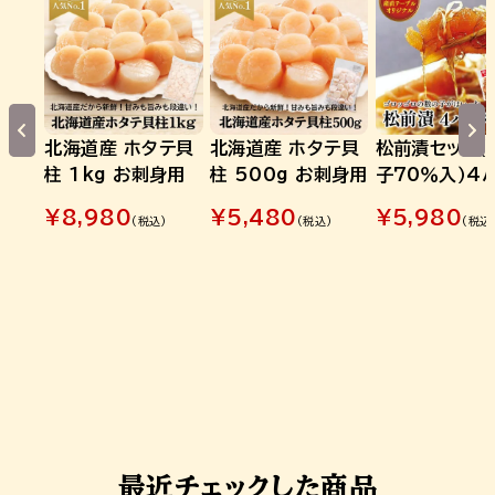
北海道産 ホタテ貝
北海道産 ホタテ貝
松前漬セット（
柱 1kg お刺身用
柱 500g お刺身用
子70％入）4
¥
8,980
¥
5,480
¥
5,980
(税込)
(税込)
(税込
最近チェックした商品