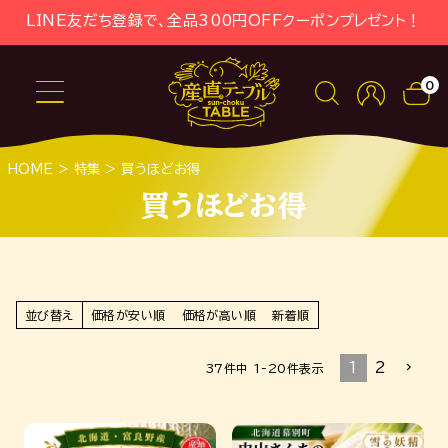
LINE友だち登録で、全品300円OFFクーポンプレゼント！
0
HOME
特集
買うほどお得
買うほどお得
並び替え
価格が安い順
価格が高い順
新着順
1
2
37
件中
1
-
20
件表示