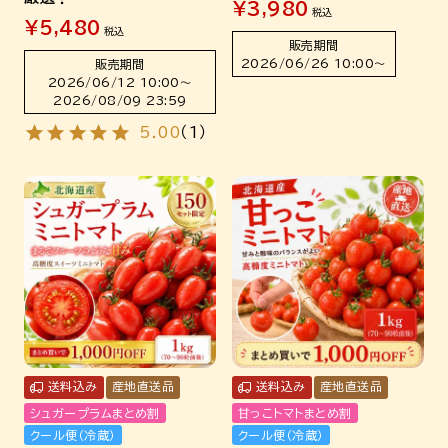
¥
3,980
税込
¥
5,480
税込
販売期間
2026/06/26 10:00
〜
販売期間
2026/06/12 10:00
〜
2026/08/09 23:59
5.00
（
1
）
送料込み
産地直送品
送料込み
産地直送品
シュガープラムまとめ割
甘っこトマトまとめ割
クール便（冷蔵）
クール便（冷蔵）