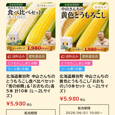
送料込み
産地直送品
送料込み
産地直送品
とうもろこしまとめ割
とうもろこしまとめ割
クール便（冷蔵）
クール便（冷蔵）
北海道幕別町 中山さんちの
北海道幕別町 中山さんちの
とうもろこし食べ比べセット
黄色とうもろこし「おおも
「雪の妖精」＆「おおもの」各
の」10本セット (L～2Lサイ
5本 計10本 (L～2Lサイ
ズ)
ズ)
¥
5,980
税込
¥
5,980
税込
販売期間
2026/06/01 10:00
〜
販売期間