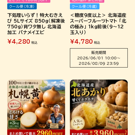
クール便（冷凍）
クール便（冷蔵）
下処理いらず！特大むきえ
＜糖度9度以上＞ 北海道産
び 5Lサイズ 850g（解凍後
スーパーフルーツトマト 「北
750g）背ワタ無し 北海道
の極み」 1kg前後（9～12
加工 バナメイエビ
玉入り）
¥
4,280
¥
4,780
税込
税込
販売期間
2026/06/01 10:00
〜
2026/08/09 23:59