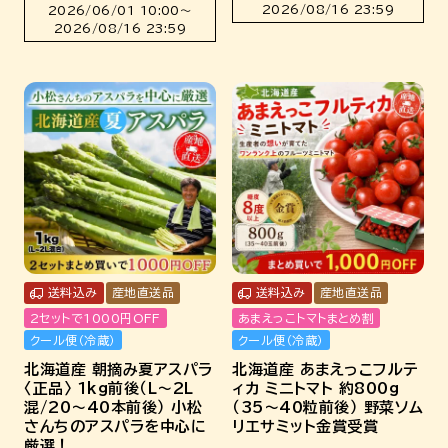
2026/08/16 23:59
2026/06/01 10:00
〜
2026/08/16 23:59
送料込み
産地直送品
送料込み
産地直送品
2セットで1000円OFF
あまえっこトマトまとめ割
クール便（冷蔵）
クール便（冷蔵）
北海道産 朝摘み夏アスパラ
北海道産 あまえっこフルテ
〈正品〉 1kg前後（L～2L
ィカ ミニトマト 約800g
混/20～40本前後） 小松
（35～40粒前後） 野菜ソム
さんちのアスパラを中心に
リエサミット金賞受賞
厳選！