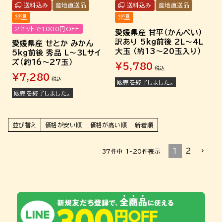
送料込み
産地直送品
送料込み
産地直送品
常温
常温
2セットで1000円OFF
愛媛県産 甘平（かんぺい）
訳あり 5kg前後 2L～4L
愛媛県産 せとか みかん
大玉 （約13～20玉入り）
5kg前後 秀品 L～3Lサイ
ズ（約16～27玉）
¥
5,780
税込
¥
7,280
税込
販売を終了しました。
販売を終了しました。
並び替え
価格が安い順
価格が高い順
新着順
1
2
37
件中
1
-
20
件表示