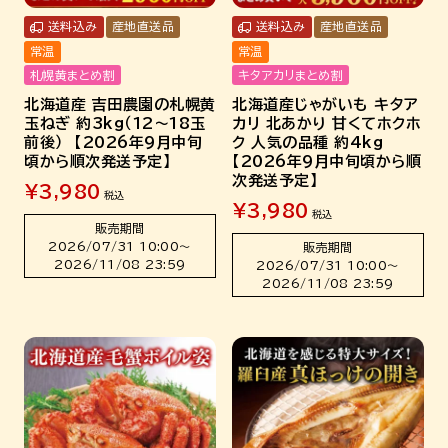
送料込み
産地直送品
送料込み
産地直送品
常温
常温
札幌黄まとめ割
キタアカリまとめ割
北海道産 吉田農園の札幌黄
北海道産じゃがいも キタア
玉ねぎ 約3kg（12～18玉
カリ 北あかり 甘くてホクホ
前後） 【2026年9月中旬
ク 人気の品種 約4kg
頃から順次発送予定】
【2026年9月中旬頃から順
次発送予定】
¥
3,980
税込
¥
3,980
税込
販売期間
2026/07/31 10:00
〜
販売期間
2026/11/08 23:59
2026/07/31 10:00
〜
2026/11/08 23:59