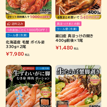
送料込み
真ほっけまとめ割
クール便（冷凍）
1点追加ごとに1000円OFF！
クール便（冷凍）
羅臼産 真ほっけの開き
400g前後×1尾
北海道産 毛蟹 ボイル姿
330g×2尾
¥
1,480
税込
¥
7,980
税込