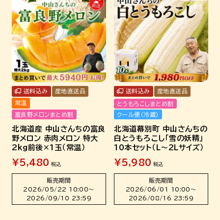
送料込み
産地直送品
送料込み
産地直送品
常温
とうもろこしまとめ割
クール便（冷蔵）
富良野メロンまとめ割
北海道幕別町 中山さんちの
北海道産 中山さんちの富良
白とうもろこし「雪の妖精」
野メロン 赤肉メロン 特大
10本セット（L～2Lサイズ）
2kg前後×1玉（常温）
¥
5,980
¥
5,480
税込
税込
販売期間
販売期間
2026/06/01 10:00
〜
2026/05/22 10:00
〜
2026/08/16 23:59
2026/09/10 23:59