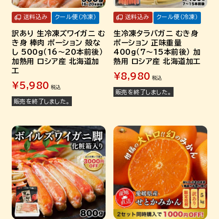
送料込み
クール便（冷凍）
送料込み
クール便（冷凍）
訳あり 生冷凍ズワイガニ む
生冷凍タラバガニ むき身
き身 棒肉 ポーション 殻な
ポーション 正味重量
し 500g（16～20本前後）
400g（7～15本前後） 加
加熱用 ロシア産 北海道加
熱用 ロシア産 北海道加工
工
¥
8,980
税込
¥
5,980
税込
販売を終了しました。
販売を終了しました。