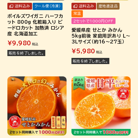
送料込み
クール便（冷凍）
送料込み
産地直送品
常温
ボイルズワイガニ ハーフカ
2セットで1000円OFF
ット 800g 化粧箱入り ビ
ードロカット 加熱済 ロシア
愛媛県産 せとか みかん
産 北海道加工
5kg前後 家庭用訳あり L～
3Lサイズ（約16～27玉）
¥
9,980
税込
¥
5,980
税込
販売を終了しました。
販売を終了しました。