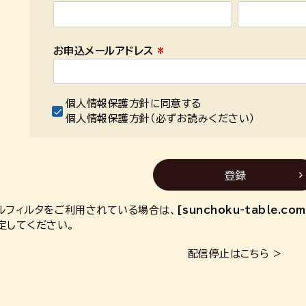
(
必
須
お申込メールアドレス
)
(
必
須
個人情報保護方針に同意する
)
個人情報保護方針
（必ずお読みください）
登録
ルフィルタをご利用されている場合は、
[sunchoku-table.com
定してください。
配信停止はこちら >