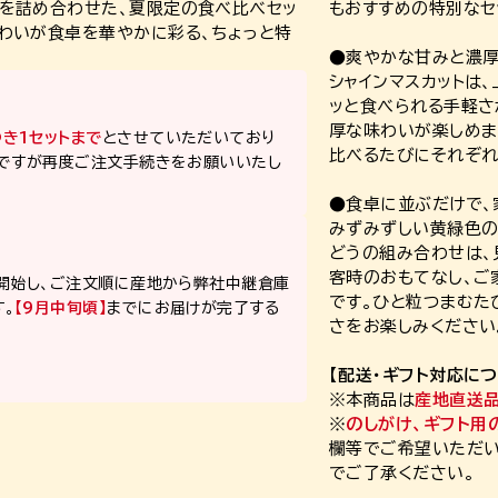
うを詰め合わせた、夏限定の食べ比べセッ
もおすすめの特別なセ
味わいが食卓を華やかに彩る、ちょっと特
●爽やかな甘みと濃厚
シャインマスカットは
ッと食べられる手軽さ
厚な味わいが楽しめま
き1セットまで
とさせていただいており
比べるたびにそれぞれ
数ですが再度ご注文手続きをお願いいたし
●食卓に並ぶだけで、
みずみずしい黄緑色の
どうの組み合わせは、
客時のおもてなし、ご
開始し、ご注文順に産地から弊社中継倉庫
です。ひと粒つまむた
。
【9月中旬頃】
までにお届けが完了する
さをお楽しみください
【配送・ギフト対応につ
※本商品は
産地直送品
※
のしがけ、ギフト用
欄等でご希望いただい
でご了承ください。