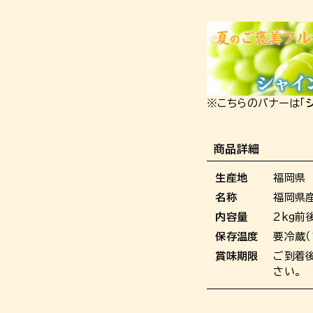
※こちらのバナーは「
商品詳細
生産地
福岡県
名称
福岡県
内容量
2kg前
保存温度
要冷蔵（
賞味期限
ご到着
さい。