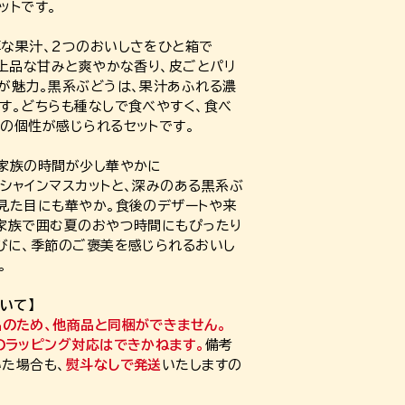
ットです。
な果汁、2つのおいしさをひと箱で
、上品な甘みと爽やかな香り、皮ごとパリ
が魅力。黒系ぶどうは、果汁あふれる濃
す。どちらも種なしで食べやすく、食べ
の個性が感じられるセットです。
家族の時間が少し華やかに
シャインマスカットと、深みのある黒系ぶ
見た目にも華やか。食後のデザートや来
家族で囲む夏のおやつ時間にもぴったり
びに、季節のご褒美を感じられるおいし
。
いて】
のため、他商品と同梱ができません。
のラッピング対応はできかねます。
備考
た場合も、
熨斗なしで発送
いたしますの