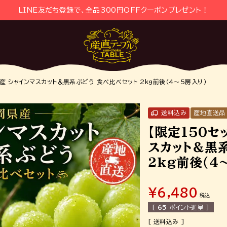
LINE友だち登録で、全品300円OFFクーポンプレゼント！
県産 シャインマスカット＆黒系ぶどう 食べ比べセット 2kg前後（4～5房入り）
送料込み
産地直送品
【限定150セ
スカット＆黒
2kg前後（4
¥
6,480
税込
[
65
ポイント進呈 ]