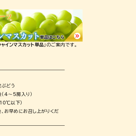
シャインマスカット単品
」のご案内です。
産ぶどう
後（4～5房入り）
10℃以下）
後、お早めにお召し上がりくだ