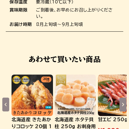
保存温度
要冷蔵（10℃以下）
賞味期限
ご到着後、お早めにお召し上がりくださ
い。
お届け時期
8月上旬頃～9月上旬頃
あわせて買いたい商品
北海道産 きたあか
北海道産 ホタテ貝
甘エビ 250g
りコロッケ 20個 1
柱 250g お刺身用