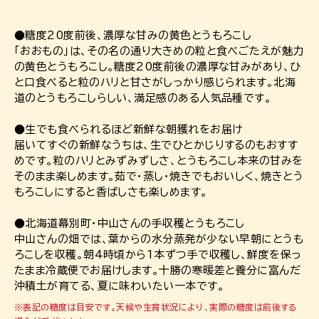
●糖度20度前後、濃厚な甘みの黄色とうもろこし
「おおもの」は、その名の通り大きめの粒と食べごたえが魅力
の黄色とうもろこし。糖度20度前後の濃厚な甘みがあり、ひ
と口食べると粒のハリと甘さがしっかり感じられます。北海
道のとうもろこしらしい、満足感のある人気品種です。
●生でも食べられるほど新鮮な朝獲れをお届け
届いてすぐの新鮮なうちは、生でひとかじりするのもおすす
めです。粒のハリとみずみずしさ、とうもろこし本来の甘みを
そのまま楽しめます。茹で・蒸し・焼きでもおいしく、焼きとう
もろこしにすると香ばしさも楽しめます。
●北海道幕別町・中山さんの手収穫とうもろこし
中山さんの畑では、葉からの水分蒸発が少ない早朝にとうも
ろこしを収穫。朝4時頃から1本ずつ手で収穫し、鮮度を保っ
たまま冷蔵便でお届けします。十勝の寒暖差と養分に富んだ
沖積土が育てる、夏に味わいたい一本です。
※表記の糖度は目安です。天候や生育状況により、実際の糖度は前後する