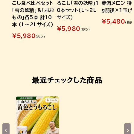
こし食べ比べセット
ろこし「雪の妖精」1
赤肉メロン 特
「雪の妖精」＆「おお
0本セット（L～2L
g前後×1玉（
もの」各5本 計10
サイズ）
¥
5,480
(税込
本 (L～2Lサイズ)
¥
5,980
(税込)
¥
5,980
(税込)
最近チェックした商品