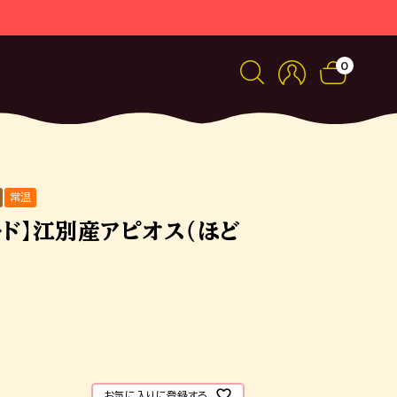
0
常温
ード】江別産アピオス（ほど
お気に入りに登録する