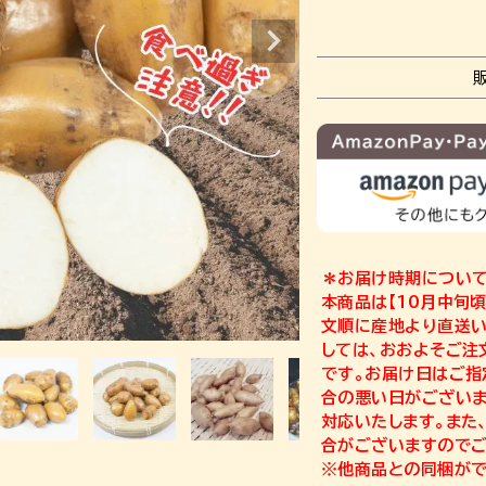
＊お届け時期につい
本商品は【10月中旬
文順に産地より直送い
しては、おおよそご注
です。お届け日はご指
合の悪い日がござい
対応いたします。また
合がございますのでご
※他商品との同梱がで