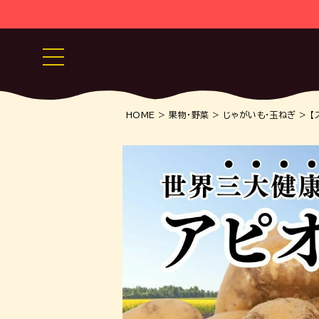
HOME
果物・野菜
じゃがいも・玉ねぎ
【