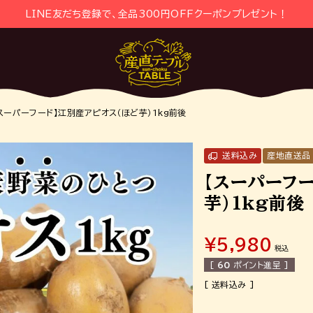
LINE友だち登録で、全品300円OFFクーポンプレゼント！
スーパーフード】江別産アピオス（ほど芋）1kg前後
送料込み
産地直送品
【スーパーフ
芋）1kg前後
¥
5,980
税込
[
60
ポイント進呈 ]