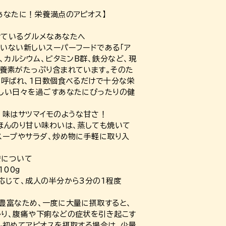
あなたに！栄養満点のアピオス】
けているグルメなあなたへ
いない新しいスーパーフードである「ア
、カルシウム、ビタミンB群、鉄分など、現
養素がたっぷり含まれています。そのた
も呼ばれ、1日数個食べるだけで十分な栄
しい日々を過ごすあなたにぴったりの健
、味はサツマイモのような甘さ！
ほんのり甘い味わいは、蒸しても焼いて
スープやサラダ、炒め物に手軽に取り入
安について
100g
応じて、成人の半分から3分の1程度
豊富なため、一度に大量に摂取すると、
り、腹痛や下痢などの症状を引き起こす
し初めてアピオスを摂取する場合は、少量