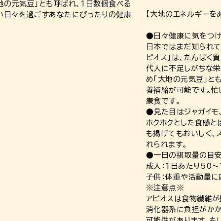
大地の元気豆」とも呼ばれ、1日数個食べる
【大地のエネルギーを
い日々を過ごすあなたにぴったりの健康
●日々健康に気をつ
日本ではまだ知られて
ピオス」は、たんぱく質
代人に不足しがちな栄
め「大地の元気豆」と
養補給が可能です。忙
康食です。
●見た目はジャガイモ
ホクホクとした食感と
も揚げてもおいしく、
れられます。
●一日の摂取量の目
成人：1日あたり50～
子供：体重や活動量に
※注意点※
アピオスは食物繊維が
消化器系に負担がかか
可能性があります。も