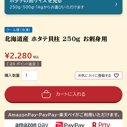
ホタテの別サイズを見る
›
250g・500g・1kgからお選びいただけます
クール便（冷凍）
北海道産 ホタテ貝柱 250g お刺身用
¥
2,280
税込
[
23
ポイント進呈 ]
お気に入りに登録する
カートに入れる