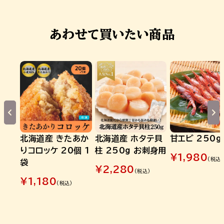
あわせて買いたい商品
北海道産 きたあか
北海道産 ホタテ貝
甘エビ 250g
りコロッケ 20個 1
柱 250g お刺身用
¥
1,980
(税込)
袋
¥
2,280
(税込)
¥
1,180
(税込)