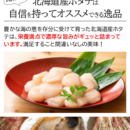
北海道産ホタテ
は
自信
持ってオススメ
逸品
を
できる
豊かな海の恵を存分に受けて育った北海道産ホタ
テは、
栄養満点で濃厚な旨みがギュッと詰まって
います。
満足すること間違いなしの美味！