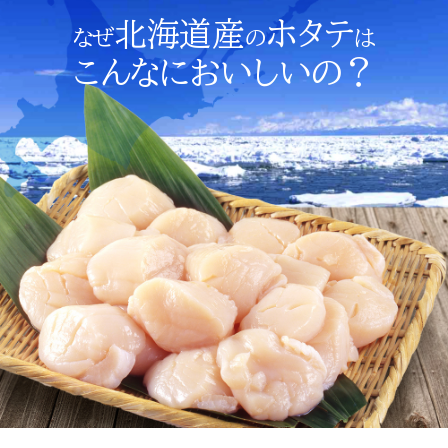
北海道産
ホタテ
なぜ
の
は
こんなにおいしいの？