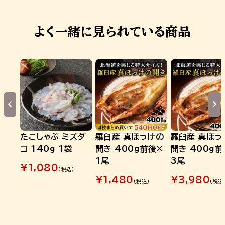
よく一緒に見られている商品
たこしゃぶ ミズダ
羅臼産 真ほっけの
羅臼産 真ほっ
コ 140g 1袋
開き 400g前後×
開き 400g前
1尾
3尾
¥
1,080
(税込)
¥
1,480
¥
3,980
(税込)
(税込