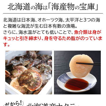
北海道
海
「海産物
宝庫」
の
は
の
北海道は日本海、オホーツク海、太平洋と3つの海
と複雑な海流が生む日本有数の漁場。
さらに、海水温がとても低いことで、
魚介類は身が
キュッと引き締まり、身を守るため脂がのっていま
す。