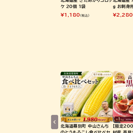
北海道産 きたあかりコロッ
北海道産 
ケ 20個 1袋
g お刺身
¥
1,180
¥
2,280
(税込)
北海道幕別町 中山さんち
【限定20
のとうもろこし食べ比べセ
村産 高