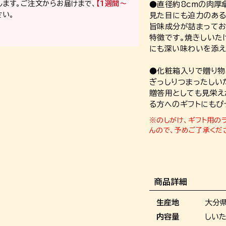
ます。ご注文からお届けまで、
【1週間～
●直径約8cmの肉厚
さい。
見た目にも迫力のある
旨味成分が詰まってお
特徴です。焼きしいた
にも深い味わいを添え
●化粧箱入りで贈り物
ぎっしりつまったしい
贈答用としても見栄え
る方へのギフトにもぴ
※のしがけ、ギフト用の
んので、予めご了承くだ
商品詳細
生産地
大分
内容量
しいた