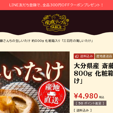
LINE友だち登録で、全品300円OFFクーポンプレゼント！
藤さんちの生しいたけ 約800g 化粧箱入り 「三日月の滝しいたけ」
送料込み
産地直送品
大分県産 斎
800g 化粧
け」
¥
4,980
税込
[
50
ポイント進呈 ]