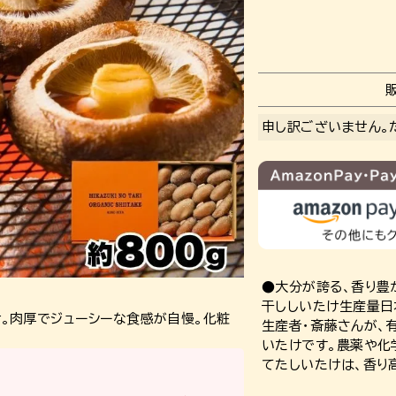
申し訳ございません。
●大分が誇る、香り豊
干ししいたけ生産量日
。肉厚でジューシーな食感が自慢。化粧
生産者・斎藤さんが、
いたけです。農薬や化
てたしいたけは、香り