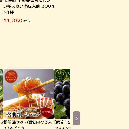
8
北海道 十勝秘伝旨だれジ
ンギスカン 約2人前 300g
×1袋
¥
1,380
(税込)
ラ
松前漬セット（数の子70％
【限定150セット】福岡県産
北海道幕別町
入）4パック
シャインマスカット＆黒系ぶ
の黄色とうも