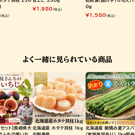
ホタテ貝柱 250
甘エビ 250g
松前漬（数の子70％入）1
用
0g
¥
1,980
(税込)
¥
1,580
(税込)
(税込)
よく一緒に見られている商品
0セット】長崎県大
北海道産 ホタテ貝柱 1kg
北海道産 朝摘み夏アスパ
見さんちの黒いち
お刺身用
〈家庭用訳あり〉 1kg前後