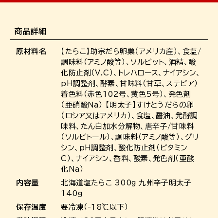
商品詳細
原材料名
【たらこ】助宗だら卵巣（アメリカ産）、食塩/
調味料（アミノ酸等）、ソルビット、酒精、酸
化防止剤（V.C）、トレハロース、ナイアシン、
pH調整剤、酵素、甘味料（甘草、ステビア）
着色料（赤色102号、黄色5号）、発色剤
（亜硝酸Na） 【明太子】すけとうだらの卵
（ロシア又はアメリカ）、食塩、醤油、発酵調
味料、たん白加水分解物、唐辛子/甘味料
（ソルビトール）、調味料（アミノ酸等）、グリ
シン、pH調整剤、酸化防止剤（ビタミン
C）、ナイアシン、香料、酸素、発色剤（亜酸
化Na）
内容量
北海道塩たらこ 300g 九州辛子明太子
140g
保存温度
要冷凍（-18℃以下）