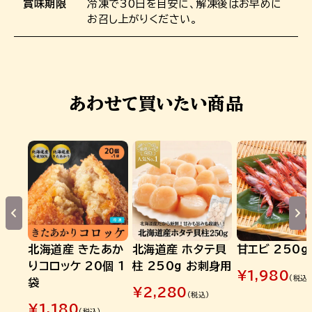
賞味期限
冷凍で30日を目安に、解凍後はお早めに
お召し上がりください。
あわせて買いたい商品
北海道産 きたあか
北海道産 ホタテ貝
甘エビ 250g
りコロッケ 20個 1
柱 250g お刺身用
¥
1,980
(税込)
袋
¥
2,280
(税込)
¥
1,180
(税込)