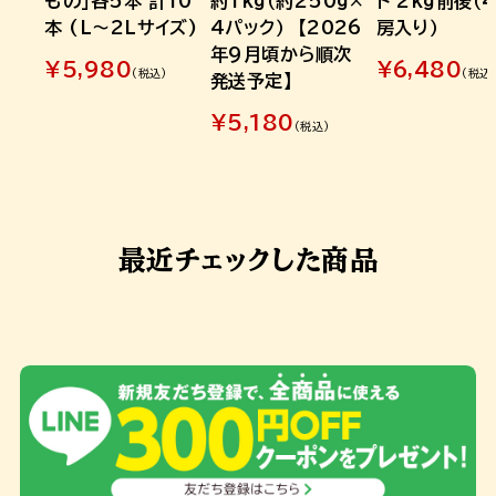
もの」各5本 計10
約1kg（約250g×
ト 2kg前後（
本 (L～2Lサイズ)
4パック） 【2026
房入り）
年9月頃から順次
¥
5,980
¥
6,480
(税込)
(税込
発送予定】
¥
5,180
(税込)
最近チェックした商品