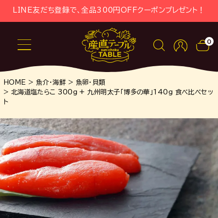
LINE友だち登録で、全品300円OFFクーポンプレゼント！
0
HOME
魚介・海鮮
魚卵・貝類
北海道塩たらこ 300g + 九州明太子「博多の華」140g 食べ比べセッ
ト