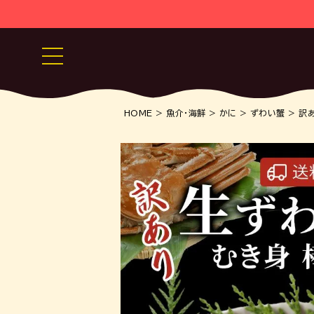
HOME
魚介・海鮮
かに
ずわい蟹
訳あ