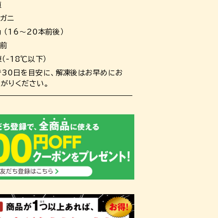
道
イガニ
g （16～20本前後）
人前
（-18℃以下）
で30日を目安に、解凍後はお早めにお
上がりください。