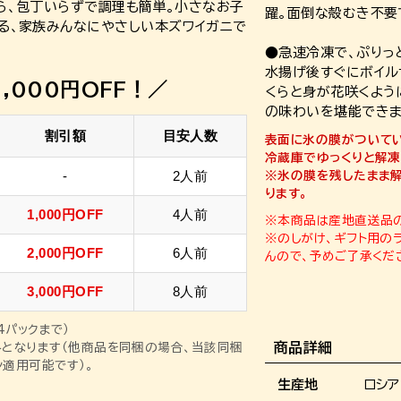
ら、包丁いらずで調理も簡単。小さなお子
躍。面倒な殻むき不要
る、家族みんなにやさしい本ズワイガニで
●急速冷凍で、ぷりっ
水揚げ後すぐにボイル
,000円OFF！／
くらと身が花咲くよう
の味わいを堪能できま
割引額
目安人数
表面に氷の膜がついて
冷蔵庫でゆっくりと解凍
-
2人前
※氷の膜を残したまま解
ります。
1,000円OFF
4人前
※本商品は産地直送品の
※のしがけ、ギフト用の
2,000円OFF
6人前
んので、予めご了承くだ
3,000円OFF
8人前
4パックまで）
商品詳細
となります（他商品を同梱の場合、当該同梱
適用可能です）。
生産地
ロシア