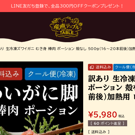
LINE友だち登録で、全品300円OFFクーポンプレゼント！
り 生冷凍ズワイガニ むき身 棒肉 ポーション 殻なし 500g（16～20本前後）加
送料込み
クール便（冷
訳あり 生冷凍
ポーション 殻
前後）加熱用
¥
5,980
税込
[
60
ポイント進呈 ]