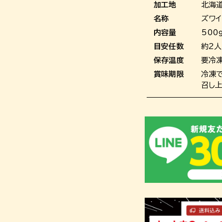
加工地
北海
名称
ズワ
内容量
500
目安任数
約2
保存温度
要冷凍
賞味期限
冷凍
召し