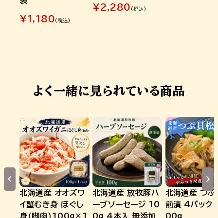
袋
¥
2,280
(税込)
¥
1,180
(税込)
よく一緒に見られている商品
北海道産 オオズワ
北海道産 放牧豚ハ
北海道産 つぶ
イ蟹むき身 ほぐし
ーブソーセージ 10
前漬 4パック 
身（脚肉）100g×1
0g 4本入 無添加
00g