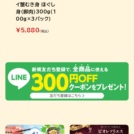
イ蟹むき身 ほぐし
身（脚肉）300g（1
00g×3パック）
¥
5,880
(税込)