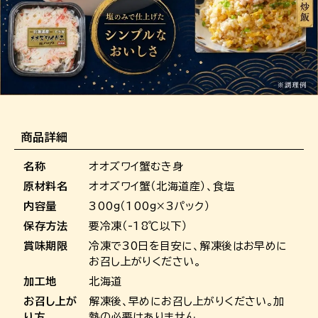
商品詳細
名称
オオズワイ蟹むき身
原材料名
オオズワイ蟹（北海道産）、食塩
内容量
300g（100g×3パック）
保存方法
要冷凍（-18℃以下）
賞味期限
冷凍で30日を目安に、解凍後はお早めに
お召し上がりください。
加工地
北海道
お召し上が
解凍後、早めにお召し上がりください。加
り方
熱の必要はありません。