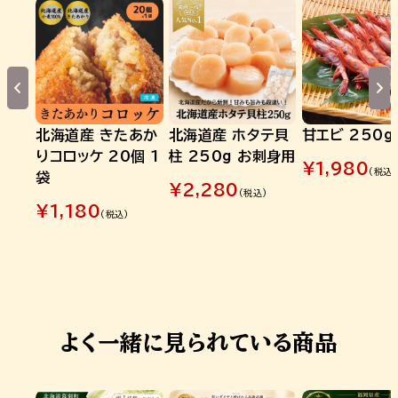
北海道産 きたあか
北海道産 ホタテ貝
甘エビ 250g
りコロッケ 20個 1
柱 250g お刺身用
¥
1,980
(税込)
袋
¥
2,280
(税込)
¥
1,180
(税込)
よく一緒に見られている商品