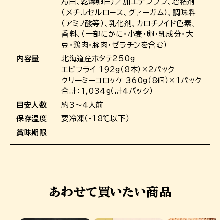
ん白、乾燥卵白）／加工デンプン、増粘剤
（メチルセルロース、グァーガム）、調味料
（アミノ酸等）、乳化剤、カロチノイド色素、
香料、（一部にかに・小麦・卵・乳成分・大
豆・鶏肉・豚肉・ゼラチンを含む）
内容量
北海道産ホタテ250g
エビフライ 192g（8本）×2パック
クリーミーコロッケ 360g（8個）×1パック
合計：1,034g（計4パック）
目安人数
約3～4人前
保存温度
要冷凍（-18℃以下）
賞味期限
あわせて買いたい商品