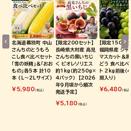
北海道幕別町 中山
【限定200セット】
【限定150セッ
さんちのとうもろ
長崎県大村産 高見
福岡県産 シャ
こし食べ比べセット
さんちの黒いちじ
マスカット＆
「雪の妖精」＆「おお
く ビオレソリエス
どう 食べ比べ
もの」各5本 計10
約1kg（約250g×
ト 2kg前後（
本 (L～2Lサイズ)
4パック） 【2026
房入り）
年9月頃から順次
¥
5,980
¥
6,480
(税込)
(税込
発送予定】
¥
5,180
(税込)