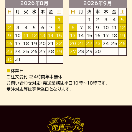
2026年8月
2026年9月
日
月
火
水
木
金
土
日
月
火
水
木
金
土
1
1
2
3
4
5
2
3
4
5
6
7
8
6
7
8
9
10
11
12
9
10
11
12
13
14
15
13
14
15
16
17
18
19
16
17
18
19
20
21
22
20
21
22
23
24
25
26
23
24
25
26
27
28
29
27
28
29
30
30
31
■
休業日
ご注文受付：24時間年中無休
お問い合わせ対応・発送業務は平日10時～18時です。
受注対応等は翌営業日となります。