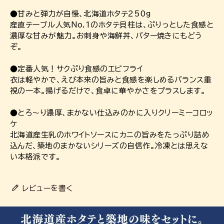
●甘みと弾力が自慢、北海道ホタテ250g
産直テーブル人気No.1のホタテ貝柱は、ぷりっとした食感と
濃厚な甘みが魅力。お刺身や海鮮丼、バター焼きにもどう
ぞ。
●定番人気！サクぷり食感のエビフライ
衣は軽やかで、えび本来の旨みと食感を楽しめるバランス重
視の一本。揚げるだけで、食卓に華やかさをプラスします。
●とろ～り濃厚、まかない仕込みのかに入りクリーミーコロッ
ケ
北海道産生乳のホワイトソースにカニの旨みをたっぷり詰め
込んだ、築地のまかないシリーズの自信作。冷凍とは思えな
い本格派です。
レビューを書く