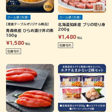
クール便（冷凍）
クール便（冷凍）
【産直テーブルオリジナル商品】
北海道知床産 ブリの切り身
200g
青森県産 ひらめ漬け丼の素
100g
¥
1,480
税込
¥
1,580
税込
在庫切れ
在庫切れ