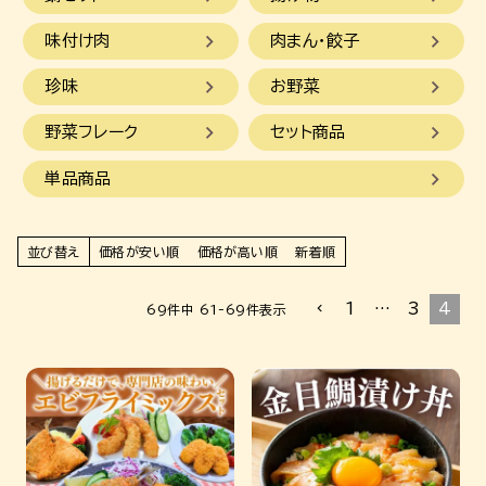
味付け肉
肉まん・餃子
珍味
お野菜
野菜フレーク
セット商品
単品商品
並び替え
価格が安い順
価格が高い順
新着順
1
…
3
4
69
件中
61
-
69
件表示