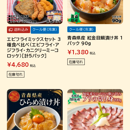
送料込み
クール便（冷凍）
クール便（冷凍）
青森県産 紅金目鯛漬け丼 1
エビフライミックスセット 3
パック 90g
種食べ比べ（エビフライ・ア
ジフライ・カニクリーミーコ
¥
1,380
税込
ロッケ）［計5パック］
在庫切れ
¥
4,680
税込
在庫切れ