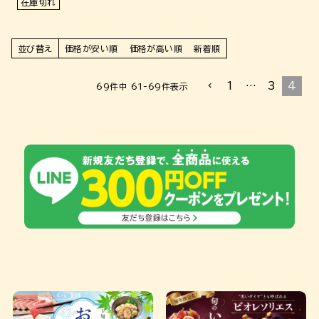
在庫切れ
並び替え
価格が安い順
価格が高い順
新着順
1
…
3
4
69
件中
61
-
69
件表示