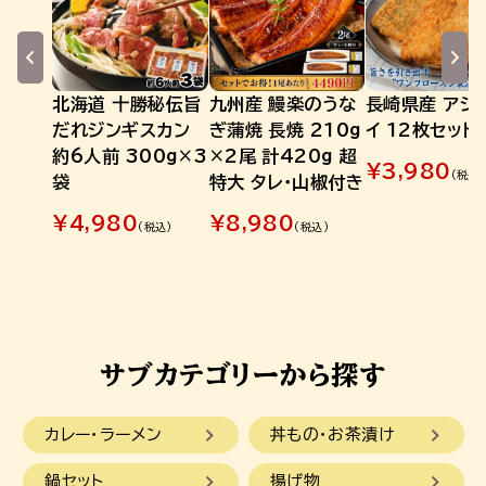
北海道 十勝秘伝旨
九州産 鰻楽のうな
長崎県産 アジ
だれジンギスカン
ぎ蒲焼 長焼 210g
イ 12枚セット
約6人前 300g×3
×2尾 計420g 超
¥
3,980
(税込)
袋
特大 タレ・山椒付き
¥
4,980
¥
8,980
(税込)
(税込)
カレー・ラーメン
丼もの・お茶漬け
鍋セット
揚げ物