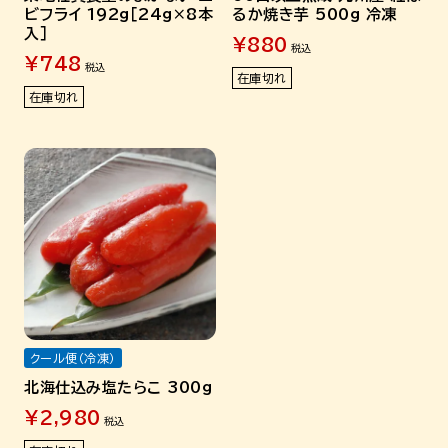
ビフライ 192g［24g×8本
るか焼き芋 500g 冷凍
入］
¥
880
税込
¥
748
税込
在庫切れ
在庫切れ
クール便（冷凍）
北海仕込み塩たらこ 300g
¥
2,980
税込