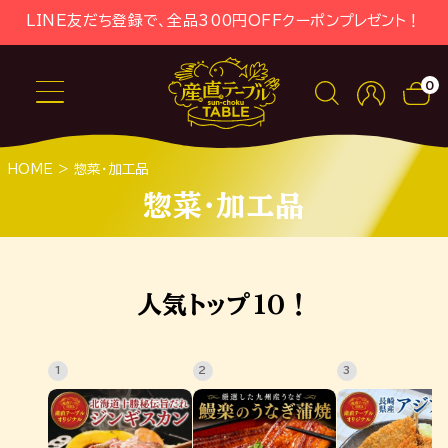
LINE友だち登録で、全品300円OFFクーポンプレゼント！
0
HOME
惣菜・加工品
惣菜・加工品
人気トップ10！
1
2
3