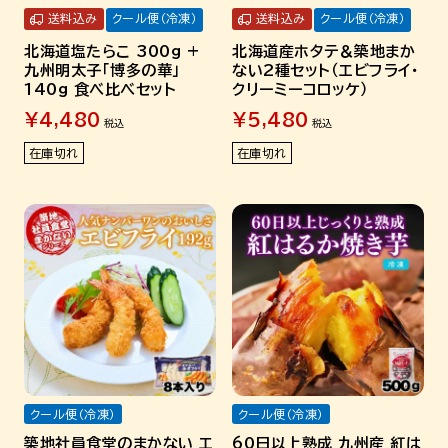
送料込み
クール便（冷凍）
送料込み
クール便（冷凍）
北海道塩たらこ 300g +
北海道産ホタテ＆築地まか
九州明太子「博多の華」
ない2種セット（エビフライ・
140g 食べ比べセット
クリーミーコロッケ）
¥
4,480
¥
5,480
税込
税込
在庫切れ
在庫切れ
クール便（冷凍）
クール便（冷凍）
築地社員食堂のまかない エ
60日以上熟成 九州産 紅は