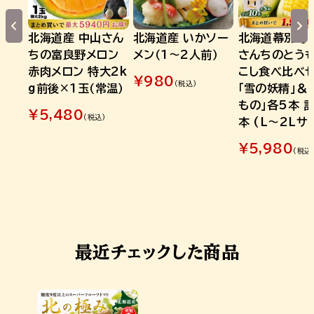
北海道産 中山さん
北海道産 いかソー
北海道幕別町 
ちの富良野メロン
メン（1～2人前）
さんちのとう
赤肉メロン 特大2k
こし食べ比べセ
¥
980
(税込)
g前後×1玉（常温）
「雪の妖精」＆
もの」各5本 計
¥
5,480
(税込)
本 (L～2Lサ
¥
5,980
(税込
最近チェックした商品