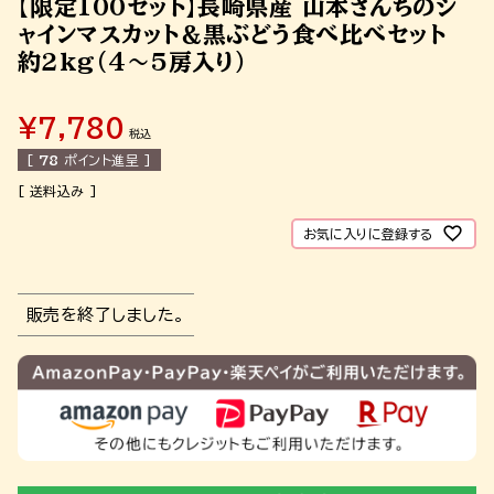
【限定100セット】長崎県産 山本さんちのシ
ャインマスカット＆黒ぶどう食べ比べセット
約2kg（4～5房入り）
¥
7,780
税込
[
78
ポイント進呈 ]
お気に入りに登録する
販売を終了しました。