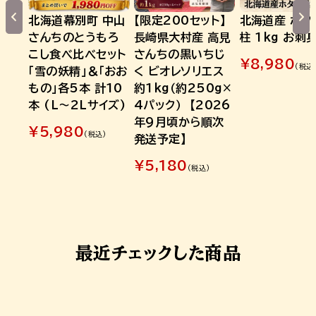
北海道幕別町 中山
【限定200セット】
北海道産 ホタ
さんちのとうもろ
長崎県大村産 高見
柱 1kg お刺
こし食べ比べセット
さんちの黒いちじ
¥
8,980
(税込
「雪の妖精」＆「おお
く ビオレソリエス
もの」各5本 計10
約1kg（約250g×
本 (L～2Lサイズ)
4パック） 【2026
年9月頃から順次
¥
5,980
(税込)
発送予定】
¥
5,180
(税込)
最近チェックした商品