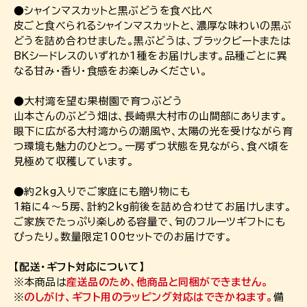
●シャインマスカットと黒ぶどうを食べ比べ
皮ごと食べられるシャインマスカットと、濃厚な味わいの黒ぶ
どうを詰め合わせました。黒ぶどうは、ブラックビートまたは
BKシードレスのいずれか1種をお届けします。品種ごとに異
なる甘み・香り・食感をお楽しみください。
●大村湾を望む果樹園で育つぶどう
山本さんのぶどう畑は、長崎県大村市の山間部にあります。
眼下に広がる大村湾からの潮風や、太陽の光を受けながら育
つ環境も魅力のひとつ。一房ずつ状態を見ながら、食べ頃を
見極めて収穫しています。
●約2kg入りでご家庭にも贈り物にも
1箱に4～5房、計約2kg前後を詰め合わせてお届けします。
ご家族でたっぷり楽しめる容量で、旬のフルーツギフトにも
ぴったり。数量限定100セットでのお届けです。
【配送・ギフト対応について】
※本商品は
産送品のため、他商品と同梱ができません。
※
のしがけ、ギフト用のラッピング対応はできかねます。
備