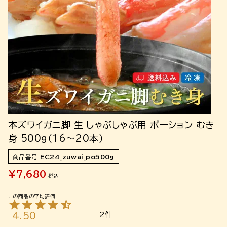
本ズワイガニ脚 生 しゃぶしゃぶ用 ポーション むき
身 500g（16～20本）
商品番号
EC24_zuwai_po500g
¥
7,680
税込
4.50
2