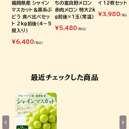
福岡県産 シャイン
ちの富良野メロン
イ 12枚セット
マスカット＆黒系ぶ
赤肉メロン 特大2k
¥
3,980
(税込
どう 食べ比べセッ
g前後×1玉（常温）
ト 2kg前後（4～5
¥
5,480
(税込)
房入り）
¥
6,480
(税込)
最近チェックした商品