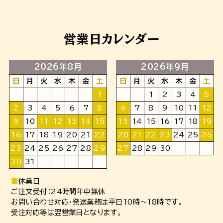
営業日カレンダー
2026年8月
2026年9月
日
月
火
水
木
金
土
日
月
火
水
木
金
土
1
1
2
3
4
5
2
3
4
5
6
7
8
6
7
8
9
10
11
12
9
10
11
12
13
14
15
13
14
15
16
17
18
19
16
17
18
19
20
21
22
20
21
22
23
24
25
26
23
24
25
26
27
28
29
27
28
29
30
30
31
■
休業日
ご注文受付：24時間年中無休
お問い合わせ対応・発送業務は平日10時～18時です。
受注対応等は翌営業日となります。