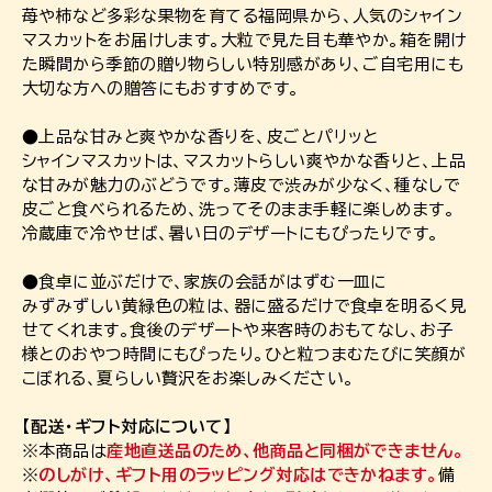
苺や柿など多彩な果物を育てる福岡県から、人気のシャイン
マスカットをお届けします。大粒で見た目も華やか。箱を開け
た瞬間から季節の贈り物らしい特別感があり、ご自宅用にも
大切な方への贈答にもおすすめです。
●上品な甘みと爽やかな香りを、皮ごとパリッと
シャインマスカットは、マスカットらしい爽やかな香りと、上品
な甘みが魅力のぶどうです。薄皮で渋みが少なく、種なしで
皮ごと食べられるため、洗ってそのまま手軽に楽しめます。
冷蔵庫で冷やせば、暑い日のデザートにもぴったりです。
●食卓に並ぶだけで、家族の会話がはずむ一皿に
みずみずしい黄緑色の粒は、器に盛るだけで食卓を明るく見
せてくれます。食後のデザートや来客時のおもてなし、お子
様とのおやつ時間にもぴったり。ひと粒つまむたびに笑顔が
こぼれる、夏らしい贅沢をお楽しみください。
【配送・ギフト対応について】
※本商品は
産地直送品のため、他商品と同梱ができません。
※
のしがけ、ギフト用のラッピング対応はできかねます。
備