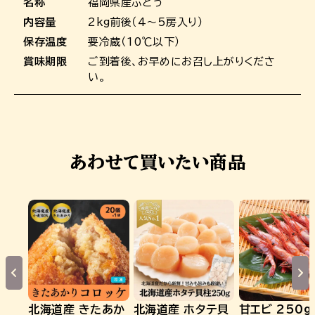
名称
福岡県産ぶどう
内容量
2kg前後（4～5房入り）
保存温度
要冷蔵（10℃以下）
賞味期限
ご到着後、お早めにお召し上がりくださ
い。
あわせて買いたい商品
北海道産 きたあか
北海道産 ホタテ貝
甘エビ 250g